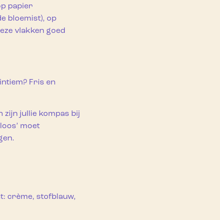
op papier
e bloemist), op
 deze vlakken goed
intiem? Fris en
zijn jullie kompas bij
dloos’ moet
gen.
t: crème, stofblauw,