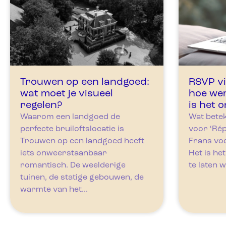
Trouwen op een landgoed:
RSVP vi
wat moet je visueel
hoe we
regelen?
is het 
Waarom een landgoed de
Wat bete
perfecte bruiloftslocatie is
voor ‘Répo
Trouwen op een landgoed heeft
Frans voo
iets onweerstaanbaar
Het is he
romantisch. De weelderige
te laten w
tuinen, de statige gebouwen, de
warmte van het...