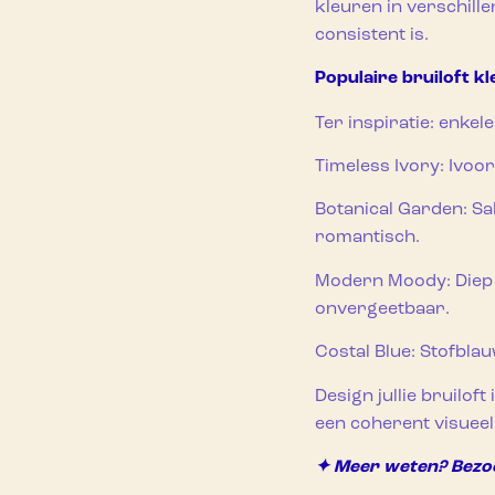
kleuren in verschill
consistent is.
Populaire bruiloft k
Ter inspiratie: enkel
Timeless Ivory: Ivoor
Botanical Garden: Sa
romantisch.
Modern Moody: Diep b
onvergeetbaar.
Costal Blue: Stofblau
Design jullie bruiloft
een coherent visueel
✦ Meer weten? Bezoek