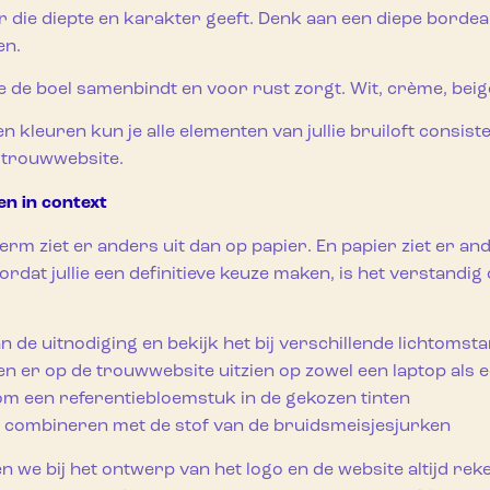
r die diepte en karakter geeft. Denk aan een diepe borde
en.
e de boel samenbindt en voor rust zorgt. Wit, crème, beige
n kleuren kun je alle elementen van jullie bruiloft consis
e trouwwebsite.
en in context
rm ziet er anders uit dan op papier. En papier ziet er ande
oordat jullie een definitieve keuze maken, is het verstandig
an de uitnodiging en bekijk het bij verschillende lichtoms
en er op de trouwwebsite uitzien op zowel een laptop als e
om een referentiebloemstuk in de gekozen tinten
n combineren met de stof van de bruidsmeisjesjurken
n we bij het ontwerp van het logo en de website altijd re