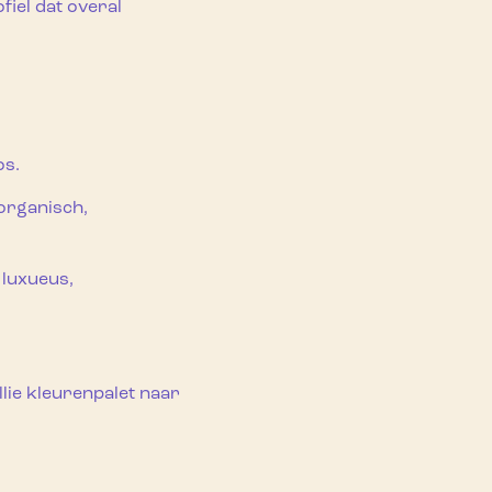
fiel dat overal
os.
organisch,
 luxueus,
ullie kleurenpalet naar