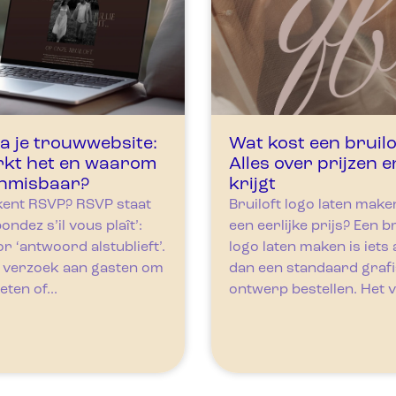
a je trouwwebsite:
Wat kost een bruilo
rkt het en waarom
Alles over prijzen e
onmisbaar?
krijgt
kent RSVP? RSVP staat
Bruiloft logo laten maken
ndez s’il vous plaît’:
een eerlijke prijs? Een br
r ‘antwoord alstublieft’.
logo laten maken is iets
t verzoek aan gasten om
dan een standaard graf
eten of...
ontwerp bestellen. Het v