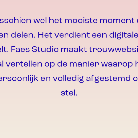
s
s
c
h
i
e
n
w
e
l
h
e
t
m
o
o
i
s
t
e
m
o
m
e
n
t
e
n
d
e
l
e
n
.
H
e
t
v
e
r
d
i
e
n
t
e
e
n
d
i
g
i
t
a
l
e
l
t
.
F
a
e
s
S
t
u
d
i
o
m
a
a
k
t
t
r
o
u
w
w
e
b
s
a
l
v
e
r
t
e
l
l
e
n
o
p
d
e
m
a
n
i
e
r
w
a
a
r
o
p
e
r
s
o
o
n
l
i
j
k
e
n
v
o
l
l
e
d
i
g
a
f
g
e
s
t
e
m
d
o
s
t
e
l
.