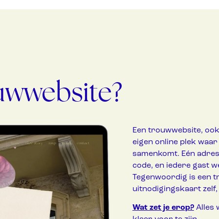
uwwebsite?
Een trouwwebsite, ook w
eigen online plek waar 
samenkomt. Eén adres d
code, en iedere gast we
Tegenwoordig is een t
uitnodigingskaart zelf,
Wat zet je erop?
Alles 
klaar voor te zijn.