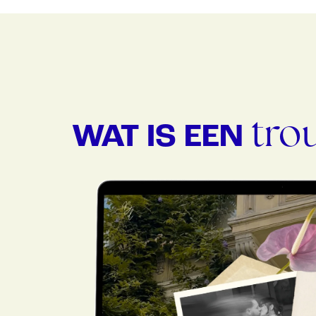
tro
WAT IS EEN