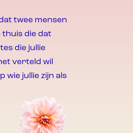
d
a
t
t
w
e
e
m
e
n
s
e
n
e
t
h
u
i
s
d
i
e
d
a
t
i
t
e
s
d
i
e
j
u
l
l
i
e
h
e
t
v
e
r
t
e
l
d
w
i
l
p
w
i
e
j
u
l
l
i
e
z
i
j
n
a
l
s