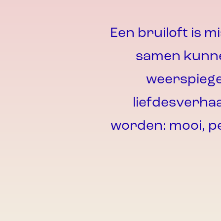
E
e
n
b
r
u
i
l
o
f
t
i
s
m
i
s
a
m
e
n
k
u
n
n
w
e
e
r
s
p
i
e
g
l
i
e
f
d
e
s
v
e
r
h
a
w
o
r
d
e
n
:
m
o
o
i
,
p