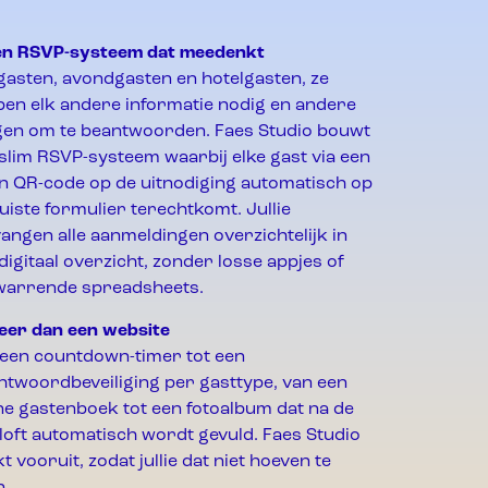
Een RSVP-systeem dat meedenkt
asten, avondgasten en hotelgasten, ze
en elk andere informatie nodig en andere
en om te beantwoorden. Faes Studio bouwt
slim RSVP-systeem waarbij elke gast via een
n QR-code op de uitnodiging automatisch op
juiste formulier terechtkomt. Jullie
angen alle aanmeldingen overzichtelijk in
digitaal overzicht, zonder losse appjes of
warrende spreadsheets.
eer dan een website
een countdown-timer tot een
twoordbeveiliging per gasttype, van een
ne gastenboek tot een fotoalbum dat na de
loft automatisch wordt gevuld. Faes Studio
t vooruit, zodat jullie dat niet hoeven te
n.