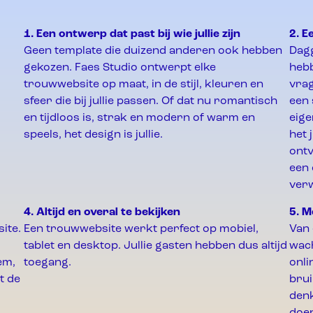
1. Een ontwerp dat past bij wie jullie zijn
2. 
Geen template die duizend anderen ook hebben
Dagg
gekozen. Faes Studio ontwerpt elke
hebb
trouwwebsite op maat, in de stijl, kleuren en
vrag
sfeer die bij jullie passen. Of dat nu romantisch
een 
en tijdloos is, strak en modern of warm en
eige
speels, het design is jullie.
het 
ontv
een 
ver
4. Altijd en overal te bekijken
5. M
ite.
Een trouwwebsite werkt perfect op mobiel,
Van 
tablet en desktop. Jullie gasten hebben dus altijd
wach
em,
toegang.
onli
t de
brui
denk
doe